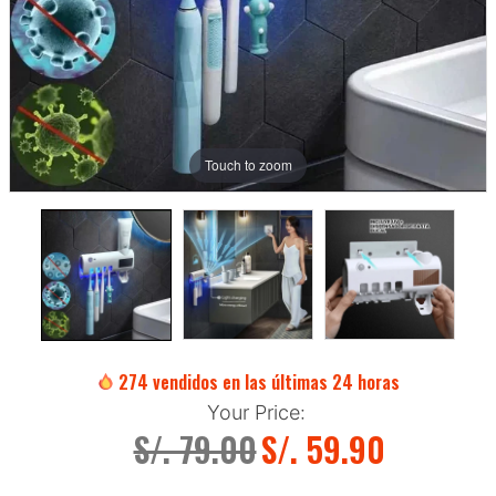
Touch to zoom
274
vendidos en las últimas
24
horas
Your Price:
S/. 79.00
S/. 59.90