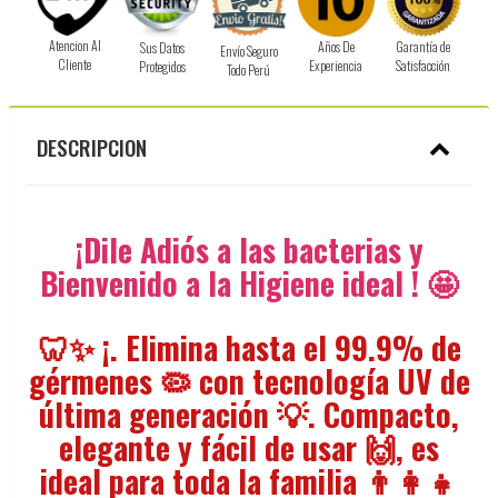
Atencion Al
Años De
Garantía de
Sus Datos
Envío Seguro
Cliente
Experiencia
Satisfacción
Protegidos
Todo Perú
DESCRIPCION
¡Dile Adiós a las bacterias y
Bienvenido a la Higiene ideal ! 🤩
🦷✨ ¡. Elimina hasta el 99.9% de
gérmenes 🦠 con tecnología UV de
última generación 💡. Compacto,
elegante y fácil de usar 🙌, es
ideal para toda la familia 👨👩👧