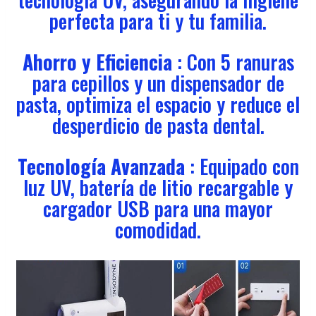
perfecta para ti y tu familia.
Ahorro y Eficiencia
: Con 5 ranuras
para cepillos y un dispensador de
pasta, optimiza el espacio y reduce el
desperdicio de pasta dental.
Tecnología Avanzada
: Equipado con
luz UV, batería de litio recargable y
cargador USB para una mayor
comodidad.