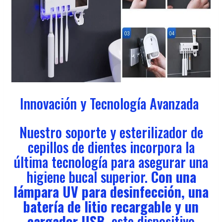
Innovación y Tecnología Avanzada
Nuestro soporte y esterilizador de
cepillos de dientes incorpora la
última tecnología para asegurar una
higiene bucal superior.
Con una
lámpara UV para desinfección, una
batería de litio recargable y un
cargador USB,
este dispositivo