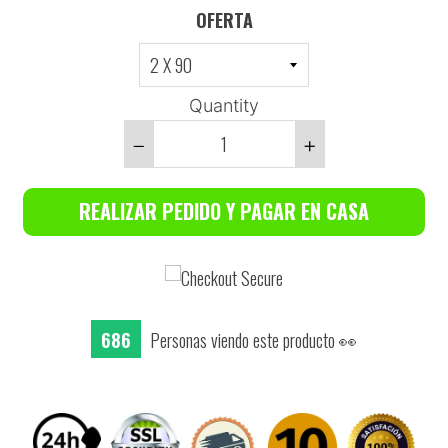
OFERTA
Quantity
Reduce
Increase
item
item
REALIZAR PEDIDO Y PAGAR EN CASA
quantity
quantity
by
by
one
one
686
Personas viendo este producto 👀