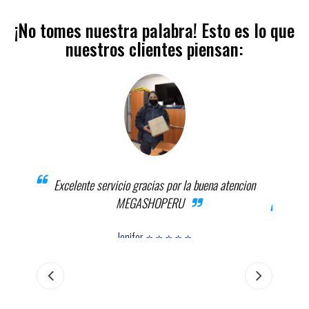
¡No tomes nuestra palabra! Esto es lo que
nuestros clientes piensan:
Excelente servicio gracias por la buena atencion
MEGASHOPERU
el
El pr
s la
Jenifer ⭐ ⭐ ⭐ ⭐ ⭐
 MEGA