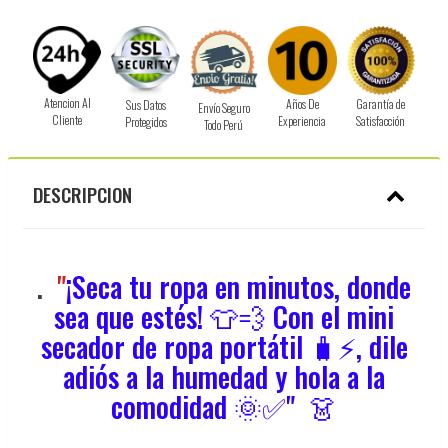
Atencion Al
Años De
Garantía de
Sus Datos
Envío Seguro
Cliente
Experiencia
Satisfacción
Protegidos
Todo Perú
DESCRIPCION
.
"
¡Seca tu ropa en minutos, donde
sea que estés! 👕💨 Con el mini
secador de ropa portátil 🧳⚡, dile
adiós a la humedad y hola a la
comodidad 🌞✅" 👗