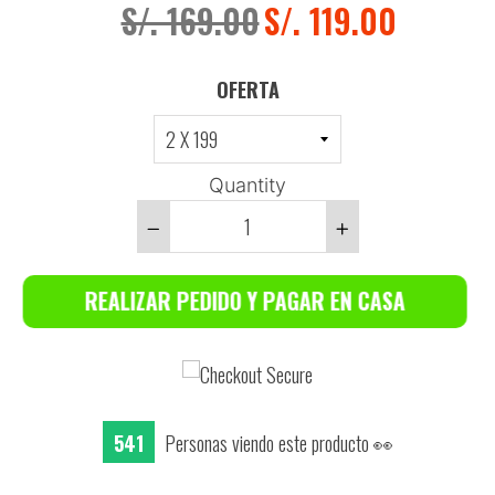
S/. 169.00
S/. 119.00
OFERTA
Quantity
Reduce
Increase
item
item
REALIZAR PEDIDO Y PAGAR EN CASA
quantity
quantity
by
by
one
one
537
Personas viendo este producto 👀