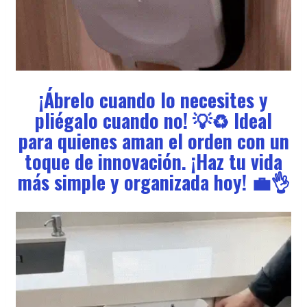
¡Ábrelo cuando lo necesites y
pliégalo cuando no! 💡♻️ Ideal
para quienes aman el orden con un
toque de innovación. ¡Haz tu vida
más simple y organizada hoy! 💼👌