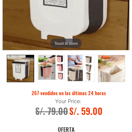
Touch to zoom
267
vendidos en las últimas
24
horas
Your Price:
S/. 79.00
S/. 59.00
OFERTA