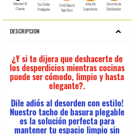
Atencion Al
Años De
Garantía de
Sus Datos
Envío Seguro
Cliente
Experiencia
Satisfacción
Protegidos
Todo Perú
DESCRIPCION
¿Y si te dijera que deshacerte de
los desperdicios mientras cocinas
puede ser cómodo, limpio y hasta
elegante?.
Dile adiós al desorden con estilo!
Nuestro tacho de basura plegable
es la solución perfecta para
mantener tu espacio limpio sin