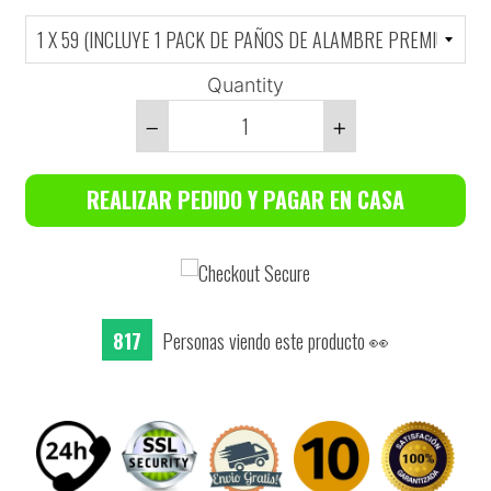
Quantity
Reduce
Increase
item
item
REALIZAR PEDIDO Y PAGAR EN CASA
quantity
quantity
by
by
one
one
813
Personas viendo este producto 👀