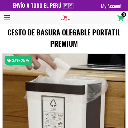
ENVÍO A TODO EL PERÚ 🇵🇪
My Account
×
☰
0
Menú
CESTO DE BASURA OLEGABLE PORTATIL
Catalog
PREMIUM
Contact
SAVE
25%