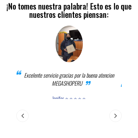
¡No tomes nuestra palabra! Esto es lo que
nuestros clientes piensan:
Excelente servicio gracias por la buena atencion
MEGASHOPERU
el
El pr
s la
Jenifer ⭐ ⭐ ⭐ ⭐ ⭐
 MEGA